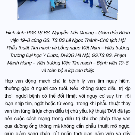
Hình ảnh: PGS.TS.BS. Nguyễn Tiến Quang - Giám đốc Bệnh
viện 19-8 cùng GS. TS.BS.Lê Ngọc Thành-Chủ tịch Hội
Phẫu thuật Tim mạch và Lồng ngực Việt Nam – Hiệu trưởng
Trường Đại học Y Dược, ĐHQG Hà Nội, GS.TS.BS. Phạm
Mạnh Hùng - Viện trưởng Viện Tim mạch – Bệnh viện 19-8
và toàn bộ e kíp can thiệp
Hẹp van động mạch chủ là bệnh lý van tim nguy hiểm,
thường gặp ở người cao tuổi. Nếu không được điều trị kịp
thời, người bệnh có thể đối Hmặt với nguy cơ suy tim, rối
loạn nhịp tim, ngất hoặc tử vong. Trong khi phẫu thuật thay
van tim từng là lựa chọn điều trị chủ yếu, kỹ thuật TAVI đã tạo
nên cuộc cách mạng trong điều trị khi cho phép thay van
qua đường ống thông mà không cần phẫu thuật mở ngực,
giúp giảm sang chấn, rút ngắn thời gian nằm viện và đẩy