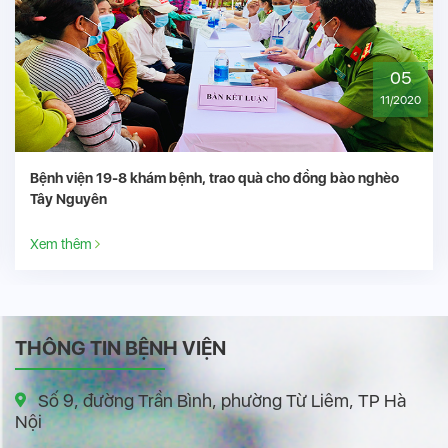
05
11/2020
quà cho đồng bào nghèo
Đại hội đại biểu Đảng bộ Bệnh viện
Xem thêm
THÔNG TIN BỆNH VIỆN
Số 9, đường Trần Bình, phường Từ Liêm, TP Hà
Nội