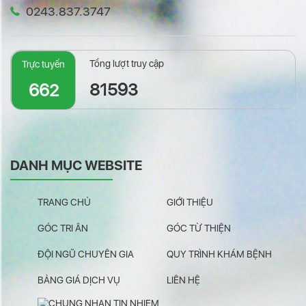
0243.837.3747
Tổng lượt truy cập
Trực tuyến
81593
662
DANH MỤC WEBSITE
TRANG CHỦ
GIỚI THIỆU
GÓC TRI ÂN
GÓC TỪ THIỆN
ĐỘI NGŨ CHUYÊN GIA
QUY TRÌNH KHÁM BỆNH
BẢNG GIÁ DỊCH VỤ
LIÊN HỆ