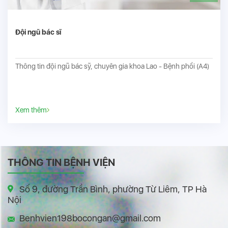
Đội ngũ bác sĩ
Thông tin đội ngũ bác sỹ, chuyên gia khoa Lao - Bệnh phổi (A4)
Xem thêm
THÔNG TIN BỆNH VIỆN
Số 9, đường Trần Bình, phường Từ Liêm, TP Hà
Nội
Benhvien198bocongan@gmail.com