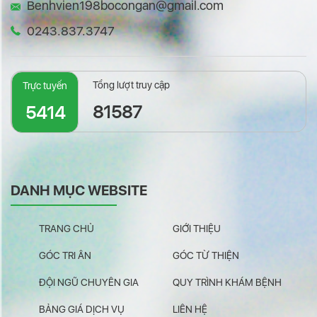
Benhvien198bocongan@gmail.com
0243.837.3747
Tổng lượt truy cập
Trực tuyến
81587
5414
DANH MỤC WEBSITE
TRANG CHỦ
GIỚI THIỆU
GÓC TRI ÂN
GÓC TỪ THIỆN
ĐỘI NGŨ CHUYÊN GIA
QUY TRÌNH KHÁM BỆNH
BẢNG GIÁ DỊCH VỤ
LIÊN HỆ