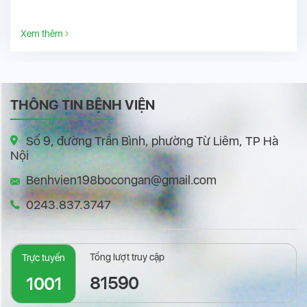
Xem thêm
THÔNG TIN BỆNH VIỆN
Số 9, đường Trần Bình, phường Từ Liêm, TP Hà
Nội
Benhvien198bocongan@gmail.com
0243.837.3747
Tổng lượt truy cập
Trực tuyến
81590
1001