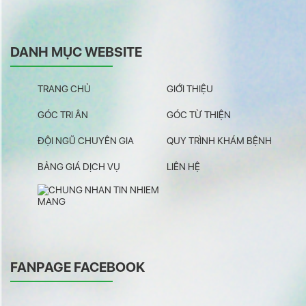
DANH MỤC WEBSITE
TRANG CHỦ
GIỚI THIỆU
GÓC TRI ÂN
GÓC TỪ THIỆN
ĐỘI NGŨ CHUYÊN GIA
QUY TRÌNH KHÁM BỆNH
BẢNG GIÁ DỊCH VỤ
LIÊN HỆ
FANPAGE FACEBOOK