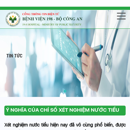
TIN TỨC
Ý NGHĨA CỦA CHỈ SỐ XÉT NGHIỆM NƯỚC TIỂU
Xét nghiệm nước tiểu hiện nay đã vô cùng phổ biến, được