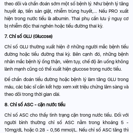
theo dõi và chẩn đoán sớm một số bệnh lý. Như bệnh lý tăng
huyết áp,
tiền sản giật
, nhiễm trùng huyết,... Nếu PRO xuất
hiện trong nước tiểu là albumin. Thai phụ cần lưu ý nguy cơ
bị nhiễm độc thai nghén hoặc tiểu đường thai kỳ.
7. Chỉ số GLU (Glucose)
Chỉ số GLU thường xuất hiện ở những người mắc bệnh tiểu
đường hoặc
tiểu đường thai kỳ
. Bên cạnh đó, những bệnh
nhân mắc bệnh lý ống thận, viêm tụy, chế độ ăn uống không
lành mạnh cũng có thể xuất hiện glucose trong nước tiểu.
Để chẩn đoán tiểu đường hoặc bệnh lý làm tăng GLU trong
máu, các bác sĩ cần kết hợp xem xét triệu chứng lâm sàng và
theo dõi trong thời gian dài.
8. Chỉ số ASC - cặn nước tiểu
Chỉ số ASC cho thấy tình trạng cặn trong nước tiểu. Đối với
người bình thường chỉ số ASC nằm trong khoảng 5 -
10mg/dL hoặc 0.28 - 0,56 mmol/L. Nếu chỉ số ASC tăng thì