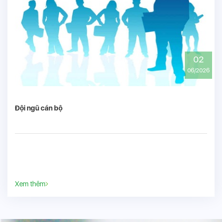
02
06/2026
Đội ngũ cán bộ
Xem thêm