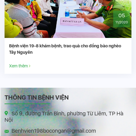
05
11/2020
o đồng bào nghèo
Đại hội đại biểu Đảng bộ Bệnh viện 19-8
Xem thêm
THÔNG TIN BỆNH VIỆN
Số 9, đường Trần Bình, phường Từ Liêm, TP Hà
Nội
Benhvien198bocongan@gmail.com