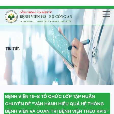
TIN TỨC
BỆNH VIỆN 19-8 TỔ CHỨC LỚP TẬP HUẤN
CHUYÊN ĐỀ “VẬN HÀNH HIỆU QUẢ HỆ THỐNG
BỆNH VIỆN VÀ QUẢN TRỊ BỆNH VIỆN THEO KPIS”