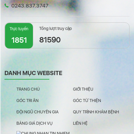
0243.837.3747
Tổng lượt truy cập
Trực tuyến
81590
1851
DANH MỤC WEBSITE
TRANG CHỦ
GIỚI THIỆU
GÓC TRI ÂN
GÓC TỪ THIỆN
ĐỘI NGŨ CHUYÊN GIA
QUY TRÌNH KHÁM BỆNH
BẢNG GIÁ DỊCH VỤ
LIÊN HỆ