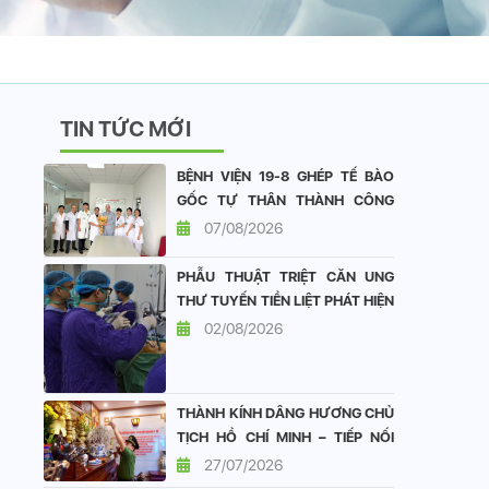
TIN TỨC MỚI
BỆNH VIỆN 19-8 GHÉP TẾ BÀO
GỐC TỰ THÂN THÀNH CÔNG
CHO BỆNH NHÂN ĐA U TỦY
07/08/2026
XƯƠNG
PHẪU THUẬT TRIỆT CĂN UNG
THƯ TUYẾN TIỀN LIỆT PHÁT HIỆN
SỚM TẠI BỆNH VIỆN 19-8: DUY
02/08/2026
TRÌ CHẤT LƯỢNG SỐNG TỐT
SAU ĐẠI PHẪU
THÀNH KÍNH DÂNG HƯƠNG CHỦ
TỊCH HỒ CHÍ MINH – TIẾP NỐI
ĐẠO LÝ “UỐNG NƯỚC NHỚ
27/07/2026
NGUỒN”