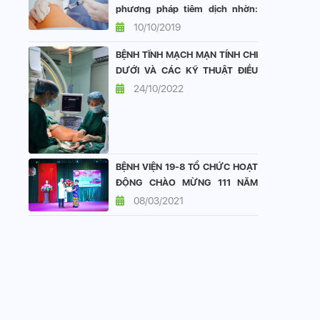
phương pháp tiêm dịch nhờn:
vai trò và hiệu quả
10/10/2019
BỆNH TĨNH MẠCH MẠN TÍNH CHI
DƯỚI VÀ CÁC KỸ THUẬT ĐIỀU
TRỊ TẠI KHOA TIM MẠCH BỆNH
24/10/2022
VIỆN 19-8
BỆNH VIỆN 19-8 TỔ CHỨC HOẠT
ĐỘNG CHÀO MỪNG 111 NĂM
QUỐC TẾ PHỤ NỮ 8/3
08/03/2021