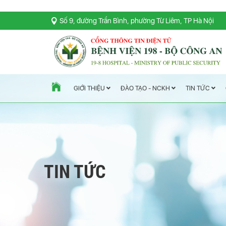
Số 9, đường Trần Bình, phường Từ Liêm, TP Hà Nội
TIN TỨC
ĐÀO TẠO - NCKH
GIỚI THIỆU
TIN TỨC