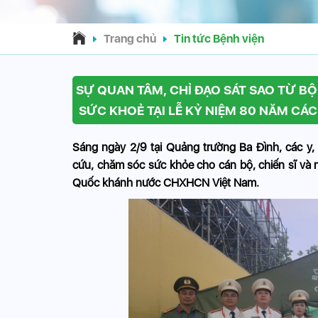
Trang chủ
Tin tức Bệnh viện
SỰ QUAN TÂM, CHỈ ĐẠO SÁT SAO TỪ BỘ
SỨC KHOẺ TẠI LỄ KỶ NIỆM 80 NĂM C
Sáng ngày 2/9 tại Quảng trường Ba Đình, các y,
cứu, chăm sóc sức khỏe cho cán bộ, chiến sĩ v
Quốc khánh nước CHXHCN Việt Nam.