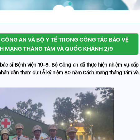
 CÔNG AN VÀ BỘ Y TẾ TRONG CÔNG TÁC BẢO VỆ
ÁCH MẠNG THÁNG TÁM VÀ QUỐC KHÁNH 2/9
 bác sĩ Bệnh viện 19-8, Bộ Công an đã thực hiện nhiệm vụ cấp
à nhân dân tham dự Lễ kỷ niệm 80 năm Cách mạng tháng Tám và