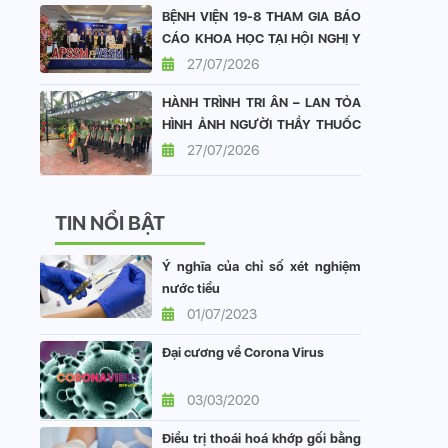
BỆNH VIỆN 19-8 THAM GIA BÁO
CÁO KHOA HỌC TẠI HỘI NGHỊ Y
HỌC GIỚI TÍNH CHÂU Á - THÁI
27/07/2026
BÌNH DƯƠNG VÀ HỘI NGHỊ Y
HÀNH TRÌNH TRI ÂN – LAN TỎA
HỌC GIỚI TÍNH VIỆT NAM
HÌNH ẢNH NGƯỜI THẦY THUỐC
CÔNG AN NHÂN DÂN
27/07/2026
TIN NỔI BẬT
Ý nghĩa của chỉ số xét nghiệm
nước tiểu
01/07/2023
Đại cương về Corona Virus
03/03/2020
Điều trị thoái hoá khớp gối bằng