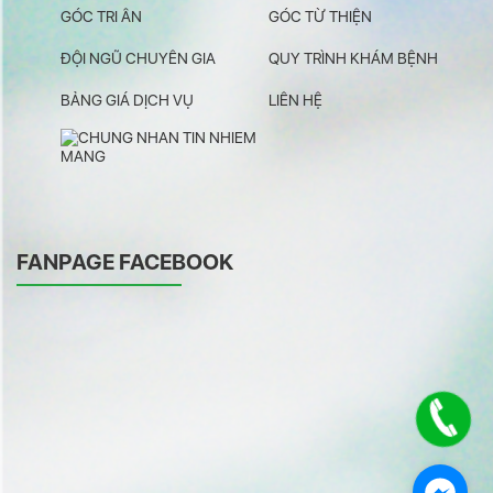
GÓC TRI ÂN
GÓC TỪ THIỆN
ĐỘI NGŨ CHUYÊN GIA
QUY TRÌNH KHÁM BỆNH
BẢNG GIÁ DỊCH VỤ
LIÊN HỆ
FANPAGE FACEBOOK