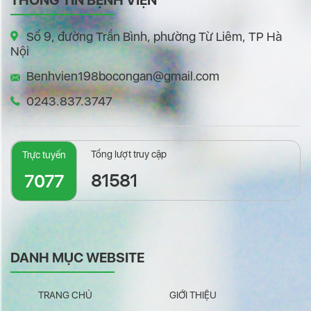
THÔNG TIN BỆNH VIỆN
Số 9, đường Trần Bình, phường Từ Liêm, TP Hà
Nội
Benhvien198bocongan@gmail.com
0243.837.3747
Tổng lượt truy cập
Trực tuyến
81581
7077
DANH MỤC WEBSITE
TRANG CHỦ
GIỚI THIỆU