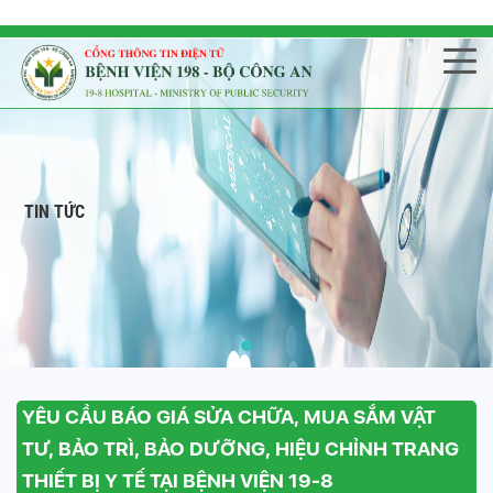
TIN TỨC
YÊU CẦU BÁO GIÁ SỬA CHỮA, MUA SẮM VẬT
TƯ, BẢO TRÌ, BẢO DƯỠNG, HIỆU CHỈNH TRANG
THIẾT BỊ Y TẾ TẠI BỆNH VIỆN 19-8