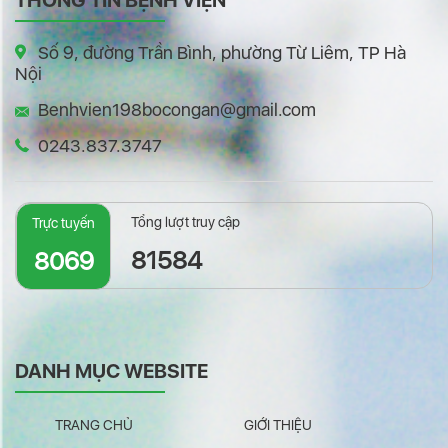
THÔNG TIN BỆNH VIỆN
Số 9, đường Trần Bình, phường Từ Liêm, TP Hà
Nội
Benhvien198bocongan@gmail.com
0243.837.3747
Tổng lượt truy cập
Trực tuyến
81584
8069
DANH MỤC WEBSITE
TRANG CHỦ
GIỚI THIỆU