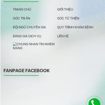
TRANG CHỦ
GIỚI THIỆU
GÓC TRI ÂN
GÓC TỪ THIỆN
ĐỘI NGŨ CHUYÊN GIA
QUY TRÌNH KHÁM BỆNH
BẢNG GIÁ DỊCH VỤ
LIÊN HỆ
FANPAGE FACEBOOK