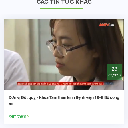
CÁC TIN TỨC KHÁC
28
02/2018
vị Đột quỵ - Khoa Tâm thần kinh Bệnh viện 19-8 Bộ công
Bệnh
 thêm
Xem