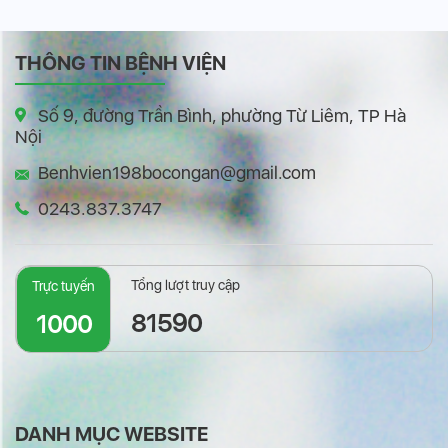
THÔNG TIN BỆNH VIỆN
Số 9, đường Trần Bình, phường Từ Liêm, TP Hà
Nội
Benhvien198bocongan@gmail.com
0243.837.3747
Tổng lượt truy cập
Trực tuyến
81590
1000
DANH MỤC WEBSITE