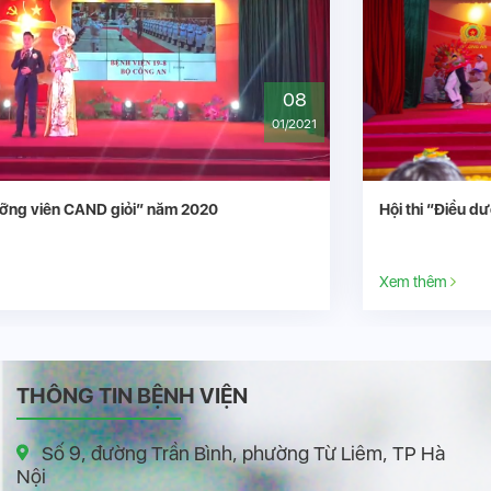
08
01/2021
Hội thi “Điều dưỡng viên CAND giỏi” năm 2020
Xem thêm
THÔNG TIN BỆNH VIỆN
Số 9, đường Trần Bình, phường Từ Liêm, TP Hà
Nội