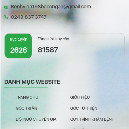
Benhvien198bocongan@gmail.com
0243.837.3747
Tổng lượt truy cập
Trực tuyến
81587
2626
DANH MỤC WEBSITE
TRANG CHỦ
GIỚI THIỆU
GÓC TRI ÂN
GÓC TỪ THIỆN
ĐỘI NGŨ CHUYÊN GIA
QUY TRÌNH KHÁM BỆNH