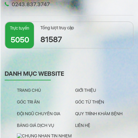
0243.837.3747
Tổng lượt truy cập
Trực tuyến
81587
5050
DANH MỤC WEBSITE
TRANG CHỦ
GIỚI THIỆU
GÓC TRI ÂN
GÓC TỪ THIỆN
ĐỘI NGŨ CHUYÊN GIA
QUY TRÌNH KHÁM BỆNH
BẢNG GIÁ DỊCH VỤ
LIÊN HỆ