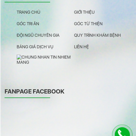
TRANG CHỦ
GIỚI THIỆU
GÓC TRI ÂN
GÓC TỪ THIỆN
ĐỘI NGŨ CHUYÊN GIA
QUY TRÌNH KHÁM BỆNH
BẢNG GIÁ DỊCH VỤ
LIÊN HỆ
FANPAGE FACEBOOK