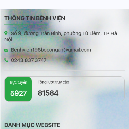
THÔNG TIN BỆNH VIỆN
Số 9, đường Trần Bình, phường Từ Liêm, TP Hà
Nội
Benhvien198bocongan@gmail.com
0243.837.3747
Tổng lượt truy cập
Trực tuyến
81584
5927
DANH MỤC WEBSITE