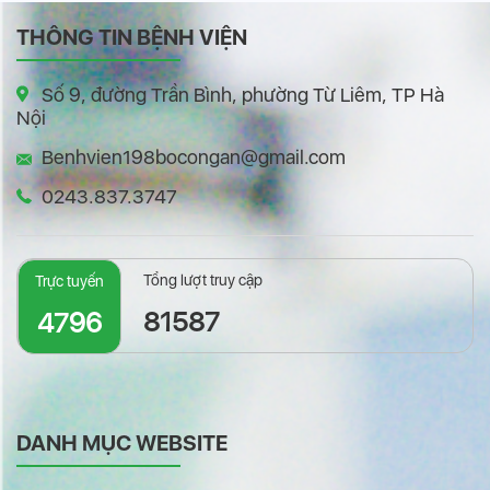
THÔNG TIN BỆNH VIỆN
Số 9, đường Trần Bình, phường Từ Liêm, TP Hà
Nội
Benhvien198bocongan@gmail.com
0243.837.3747
Tổng lượt truy cập
Trực tuyến
81587
4796
DANH MỤC WEBSITE