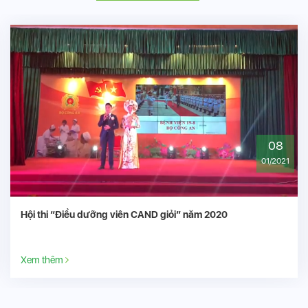
08
01/2021
” năm 2020
CÁN BỘ CHIẾN SĨ BỆNH VIỆN 19-8
CHO NGƯỜI BỆNH
Xem thêm