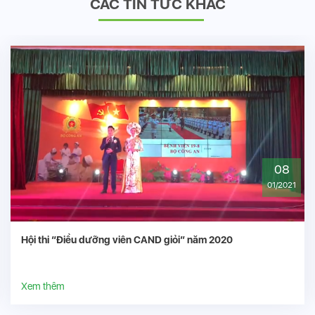
CÁC TIN TỨC KHÁC
08
01/2021
Hội thi “Điều dưỡng viên CAND giỏi” năm 2020
Xem thêm