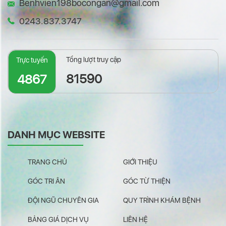
Benhvien198bocongan@gmail.com
0243.837.3747
Tổng lượt truy cập
Trực tuyến
81590
4867
DANH MỤC WEBSITE
TRANG CHỦ
GIỚI THIỆU
GÓC TRI ÂN
GÓC TỪ THIỆN
ĐỘI NGŨ CHUYÊN GIA
QUY TRÌNH KHÁM BỆNH
BẢNG GIÁ DỊCH VỤ
LIÊN HỆ