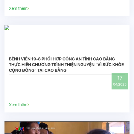
Xem thêm
BỆNH VIỆN 19-8 PHỐI HỢP CÔNG AN TỈNH CAO BẰNG
THỰC HIỆN CHƯƠNG TRÌNH THIỆN NGUYỆN “VÌ SỨC KHỎE
CỘNG ĐỒNG” TẠI CAO BẰNG
17
04/2023
Xem thêm