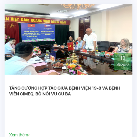
12
06/2023
TĂNG CƯỜNG HỢP TÁC GIỮA BỆNH VIỆN 19-8 VÀ BỆNH
VIỆN CIMEQ, BỘ NỘI VỤ CU BA
Xem thêm