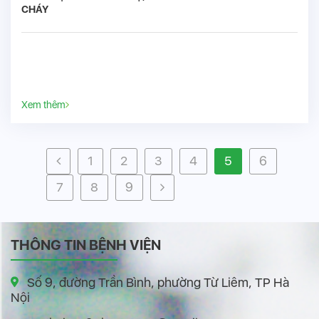
CHÁY
Xem thêm
1
2
3
4
5
6
7
8
9
THÔNG TIN BỆNH VIỆN
Số 9, đường Trần Bình, phường Từ Liêm, TP Hà
Nội