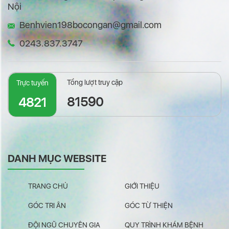
Nội
Benhvien198bocongan@gmail.com
0243.837.3747
Tổng lượt truy cập
Trực tuyến
81590
4821
DANH MỤC WEBSITE
TRANG CHỦ
GIỚI THIỆU
GÓC TRI ÂN
GÓC TỪ THIỆN
ĐỘI NGŨ CHUYÊN GIA
QUY TRÌNH KHÁM BỆNH