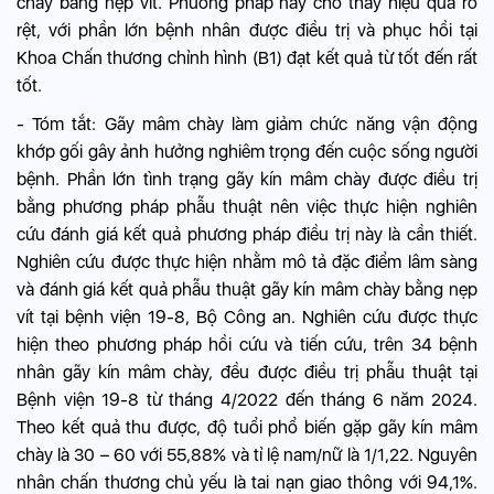
chày bằng nẹp vít. Phương pháp này cho thấy hiệu quả rõ
rệt, với phần lớn bệnh nhân được điều trị và phục hồi tại
Khoa Chấn thương chỉnh hình (B1) đạt kết quả từ tốt đến rất
tốt.
- Tóm tắt: Gãy mâm chày làm giảm chức năng vận động
khớp gối gây ảnh hưởng nghiêm trọng đến cuộc sống người
bệnh. Phần lớn tình trạng gãy kín mâm chày được điều trị
bằng phương pháp phẫu thuật nên việc thực hiện nghiên
cứu đánh giá kết quả phương pháp điều trị này là cần thiết.
Nghiên cứu được thực hiện nhằm mô tả đặc điểm lâm sàng
và đánh giá kết quả phẫu thuật gãy kín mâm chày bằng nẹp
vít tại bệnh viện 19-8, Bộ Công an. Nghiên cứu được thực
hiện theo phương pháp hồi cứu và tiến cứu, trên 34 bệnh
nhân gãy kín mâm chày, đều được điều trị phẫu thuật tại
Bệnh viện 19-8 từ tháng 4/2022 đến tháng 6 năm 2024.
Theo kết quả thu được, độ tuổi phổ biến gặp gãy kín mâm
chày là 30 – 60 với 55,88% và tỉ lệ nam/nữ là 1/1,22. Nguyên
nhân chấn thương chủ yếu là tai nạn giao thông với 94,1%.