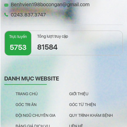
Benhvien198bocongan@gmail.com
0243.837.3747
Tổng lượt truy cập
Trực tuyến
81584
5753
DANH MỤC WEBSITE
TRANG CHỦ
GIỚI THIỆU
GÓC TRI ÂN
GÓC TỪ THIỆN
ĐỘI NGŨ CHUYÊN GIA
QUY TRÌNH KHÁM BỆNH
BẢNG GIÁ DỊCH VỤ
LIÊN HỆ