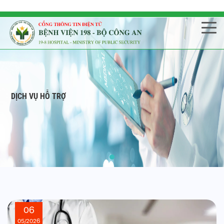
DỊCH VỤ HỖ TRỢ
06
05/2026