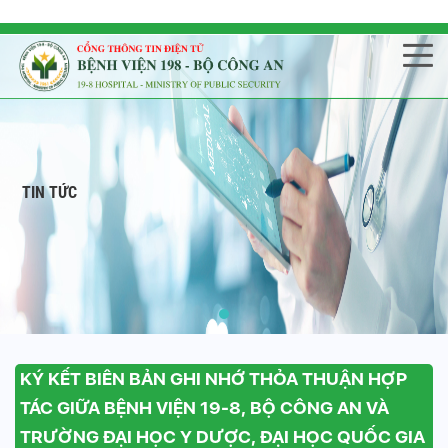
TIN TỨC
KÝ KẾT BIÊN BẢN GHI NHỚ THỎA THUẬN HỢP
TÁC GIỮA BỆNH VIỆN 19-8, BỘ CÔNG AN VÀ
TRƯỜNG ĐẠI HỌC Y DƯỢC, ĐẠI HỌC QUỐC GIA