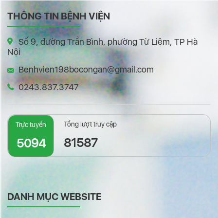
THÔNG TIN BỆNH VIỆN
Số 9, đường Trần Bình, phường Từ Liêm, TP Hà
Nội
Benhvien198bocongan@gmail.com
0243.837.3747
Tổng lượt truy cập
Trực tuyến
81587
5094
DANH MỤC WEBSITE