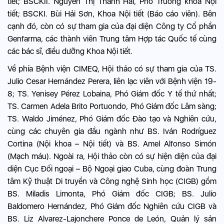
tiết; BSCKII. Nguyễn Thị Thanh Hải, Phó Trưởng khoa Nội
tiết; BSCKI. Bùi Hải Sơn, Khoa Nội tiết (Báo cáo viên). Bên
cạnh đó, còn có sự tham gia của đại diện Công ty Cổ phần
Genfarma, các thành viên Trung tâm Hợp tác Quốc tế cùng
các bác sĩ, điều dưỡng Khoa Nội tiết.
Về phía Bệnh viện CIMEQ, Hội thảo có sự tham gia của TS.
Julio Cesar Hernández Perera, liên lạc viên với Bệnh viện 19-
8; TS. Yenisey Pérez Lobaina, Phó Giám đốc Y tế thứ nhất;
TS. Carmen Adela Brito Portuondo, Phó Giám đốc Lâm sàng;
TS. Waldo Jiménez, Phó Giám đốc Đào tạo và Nghiên cứu,
cùng các chuyên gia đầu ngành như BS. Iván Rodríguez
Cortina (Nội khoa – Nội tiết) và BS. Amel Alfonso Simón
(Mạch máu). Ngoài ra, Hội thảo còn có sự hiện diện của đại
diện Cục Đối ngoại – Bộ Ngoại giao Cuba, cùng đoàn Trung
tâm Kỹ thuật Di truyền và Công nghệ Sinh học (CIGB) gồm
BS. Miladis Limonta, Phó Giám đốc CIGB; BS. Julio
Baldomero Hernández, Phó Giám đốc Nghiên cứu CIGB và
BS. Liz Alvarez-Lajonchere Ponce de León, Quản lý sản