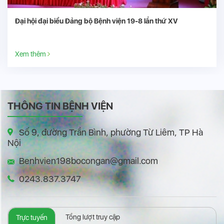
Bệnh viện 19-8, Ủng hộ đồng bào miền trung khắc phục hậu
quả do thiên tai lũ lụt
Xem thêm
THÔNG TIN BỆNH VIỆN
Số 9, đường Trần Bình, phường Từ Liêm, TP Hà
Nội
Benhvien198bocongan@gmail.com
0243.837.3747
Tổng lượt truy cập
Trực tuyến