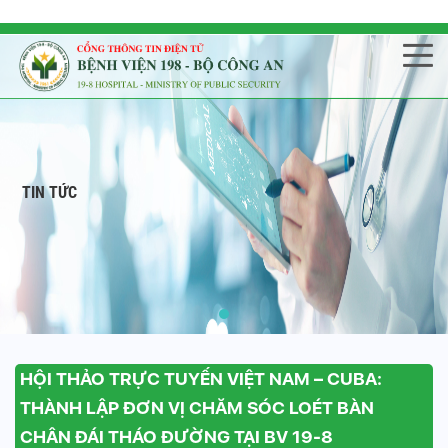
TIN TỨC
HỘI THẢO TRỰC TUYẾN VIỆT NAM – CUBA:
THÀNH LẬP ĐƠN VỊ CHĂM SÓC LOÉT BÀN
CHÂN ĐÁI THÁO ĐƯỜNG TẠI BV 19-8