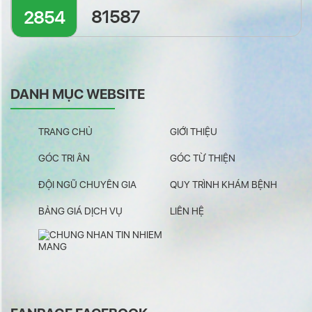
81587
2854
DANH MỤC WEBSITE
TRANG CHỦ
GIỚI THIỆU
GÓC TRI ÂN
GÓC TỪ THIỆN
ĐỘI NGŨ CHUYÊN GIA
QUY TRÌNH KHÁM BỆNH
BẢNG GIÁ DỊCH VỤ
LIÊN HỆ