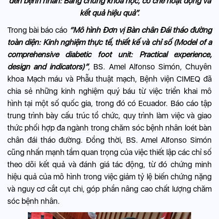
đến bệnh nhân: Bằng chứng khoa học, cơ chế hoạt động và
kết quả hiệu quả”.
Trong bài báo cáo
“Mô hình Đơn vị Bàn chân Đái tháo đường
toàn diện: Kinh nghiệm thực tế, thiết kế và chỉ số (Model of a
comprehensive diabetic foot unit: Practical experience,
design and indicators)”
, BS. Amel Alfonso Simón, Chuyên
khoa Mạch máu và Phẫu thuật mạch, Bệnh viện CIMEQ đã
chia sẻ những kinh nghiệm quý báu từ việc triển khai mô
hình tại một số quốc gia, trong đó có Ecuador. Báo cáo tập
trung trình bày cấu trúc tổ chức, quy trình làm việc và giao
thức phối hợp đa ngành trong chăm sóc bệnh nhân loét bàn
chân đái tháo đường. Đồng thời, BS. Amel Alfonso Simón
cũng nhấn mạnh tầm quan trọng của việc thiết lập các chỉ số
theo dõi kết quả và đánh giá tác động, từ đó chứng minh
hiệu quả của mô hình trong việc giảm tỷ lệ biến chứng nặng
và nguy cơ cắt cụt chi, góp phần nâng cao chất lượng chăm
sóc bệnh nhân.