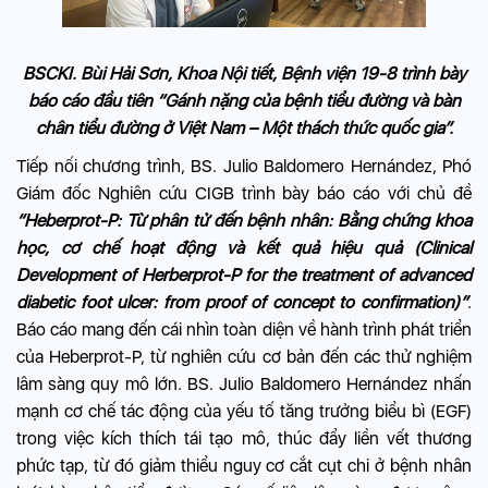
BSCKI. Bùi Hải Sơn, Khoa Nội tiết, Bệnh viện 19-8 trình bày
báo cáo đầu tiên “Gánh nặng của bệnh tiểu đường và bàn
chân tiểu đường ở Việt Nam – Một thách thức quốc gia”.
Tiếp nối chương trình, BS. Julio Baldomero Hernández, Phó
Giám đốc Nghiên cứu CIGB trình bày báo cáo với chủ đề
“Heberprot-P: Từ phân tử đến bệnh nhân: Bằng chứng khoa
học, cơ chế hoạt động và kết quả hiệu quả (Clinical
Development of Herberprot-P for the treatment of advanced
diabetic foot ulcer: from proof of concept to confirmation)”
.
Báo cáo mang đến cái nhìn toàn diện về hành trình phát triển
của Heberprot-P, từ nghiên cứu cơ bản đến các thử nghiệm
lâm sàng quy mô lớn. BS. Julio Baldomero Hernández nhấn
mạnh cơ chế tác động của yếu tố tăng trưởng biểu bì (EGF)
trong việc kích thích tái tạo mô, thúc đẩy liền vết thương
phức tạp, từ đó giảm thiểu nguy cơ cắt cụt chi ở bệnh nhân