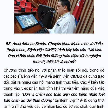
BS. Amel Alfonso Simón, Chuyên khoa Mạch máu và Phẫu
thuật mạch, Bệnh viện CIMEQ trình bày báo cáo “Mô hình
Đơn vị Bàn chân Đái tháo đường toàn diện: Kinh nghiệm
thực tế, thiết kế và chỉ số”.
Chương trình tiếp nối với phần thảo luận sôi nổi, trong đó
các bác sĩ Bệnh viện 19-8 và Bệnh viện CIMEQ đã cùng trao
đổi, đặt ra nhiều câu hỏi mang tính thực tiễn. Các ý kiến tập
trung vào việc phân tích tính khả thi và tiềm năng của việc
thành lập
“Đơn vị chăm sóc toàn diện cho bệnh nhân loét
bàn chân do đái tháo đường”
tại Bệnh viện 19-8, đồng thời
làm rõ những yêu cầu về nhân lực, cơ sở vật chất, quy trình