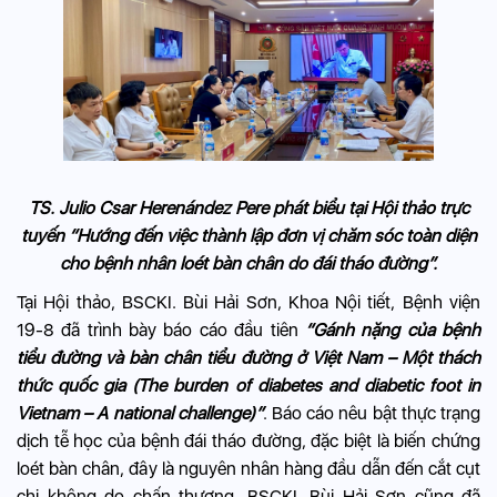
TS. Julio Csar Herenández Pere phát biểu tại Hội thảo trực
tuyến “Hướng đến việc thành lập đơn vị chăm sóc toàn diện
cho bệnh nhân loét bàn chân do đái tháo đường”.
Tại Hội thảo, BSCKI. Bùi Hải Sơn, Khoa Nội tiết, Bệnh viện
19-8 đã trình bày báo cáo đầu tiên
“Gánh nặng của bệnh
tiểu đường và bàn chân tiểu đường ở Việt Nam – Một thách
thức quốc gia (The burden of diabetes and diabetic foot in
Vietnam – A national challenge)”
. Báo cáo nêu bật thực trạng
dịch tễ học của bệnh đái tháo đường, đặc biệt là biến chứng
loét bàn chân, đây là nguyên nhân hàng đầu dẫn đến cắt cụt
chi không do chấn thương. BSCKI. Bùi Hải Sơn cũng đã