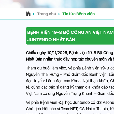
Trang chủ
Tin tức Bệnh viện
BỆNH VIỆN 19-8 BỘ CÔNG AN VIỆT NAM
JUNTENDO NHẬT BẢN
Chiều ngày 10/11/2025, Bệnh viện 19-8 Bộ Công a
Nhật Bản nhằm thúc đẩy hợp tác chuyên môn và hư
Tham dự buổi làm việc, về phía Bệnh viện 19-8 
Nguyễn Thái Hưng – Phó Giám đốc Bệnh viện; Lãn
đạo tuyến; Lãnh đạo các Khoa: Nội thận khớp, C
tế; cùng các bác sĩ đăng ký tham gia khóa đào tạ
Việt Nam có ông Nguyễn Trọng Khánh – Giám đốc c
Về phía Bệnh viện Đại học Juntendo có GS Asonu
Chủ tịch Hội bác sĩ TeamNET; GS Naito Toshio, 