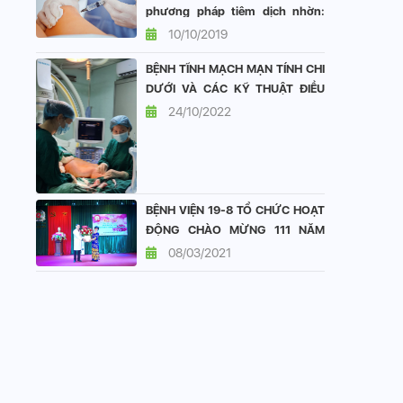
phương pháp tiêm dịch nhờn:
vai trò và hiệu quả
10/10/2019
BỆNH TĨNH MẠCH MẠN TÍNH CHI
DƯỚI VÀ CÁC KỸ THUẬT ĐIỀU
TRỊ TẠI KHOA TIM MẠCH BỆNH
24/10/2022
VIỆN 19-8
BỆNH VIỆN 19-8 TỔ CHỨC HOẠT
ĐỘNG CHÀO MỪNG 111 NĂM
QUỐC TẾ PHỤ NỮ 8/3
08/03/2021