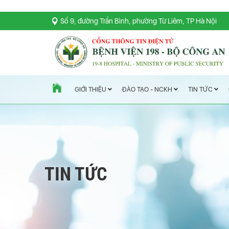
Số 9, đường Trần Bình, phường Từ Liêm, TP Hà Nội
TIN TỨC
ĐÀO TẠO - NCKH
GIỚI THIỆU
TIN TỨC