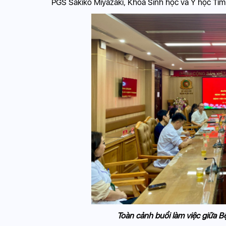
PGS Sakiko Miyazaki, Khoa Sinh học và Y học Ti
Toàn cảnh buổi làm việc giữa B