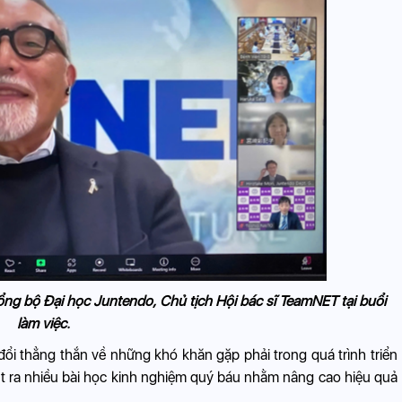
ng bộ Đại học Juntendo, Chủ tịch Hội bác sĩ TeamNET tại buổi
làm việc.
đổi thẳng thắn về những khó khăn gặp phải trong quá trình triển
út ra nhiều bài học kinh nghiệm quý báu nhằm nâng cao hiệu quả