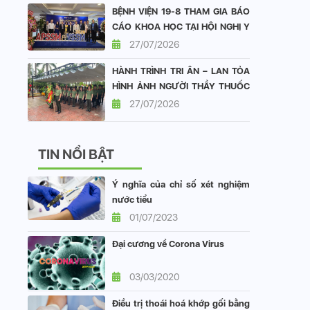
BỆNH VIỆN 19-8 THAM GIA BÁO
CÁO KHOA HỌC TẠI HỘI NGHỊ Y
HỌC GIỚI TÍNH CHÂU Á - THÁI
27/07/2026
BÌNH DƯƠNG VÀ HỘI NGHỊ Y
HÀNH TRÌNH TRI ÂN – LAN TỎA
HỌC GIỚI TÍNH VIỆT NAM
HÌNH ẢNH NGƯỜI THẦY THUỐC
CÔNG AN NHÂN DÂN
27/07/2026
TIN NỔI BẬT
Ý nghĩa của chỉ số xét nghiệm
nước tiểu
01/07/2023
Đại cương về Corona Virus
03/03/2020
Điều trị thoái hoá khớp gối bằng