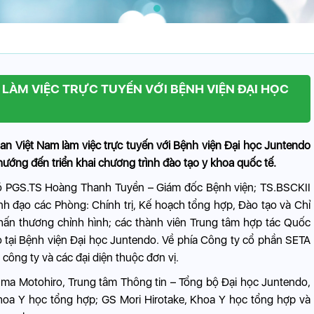
 LÀM VIỆC TRỰC TUYẾN VỚI BỆNH VIỆN ĐẠI HỌC
n Việt Nam làm việc trực tuyến với Bệnh viện Đại học Juntendo
ớng đến triển khai chương trình đào tạo y khoa quốc tế.
có PGS.TS Hoàng Thanh Tuyền – Giám đốc Bệnh viện; TS.BSCKII
h đạo các Phòng: Chính trị, Kế hoạch tổng hợp, Đào tạo và Chỉ
hấn thương chỉnh hình; các thành viên Trung tâm hợp tác Quốc
o tại Bệnh viện Đại học Juntendo. Về phía Công ty cổ phần SETA
ông ty và các đại diện thuộc đơn vị.
ma Motohiro, Trung tâm Thông tin – Tổng bộ Đại học Juntendo,
Khoa Y học tổng hợp; GS Mori Hirotake, Khoa Y học tổng hợp và