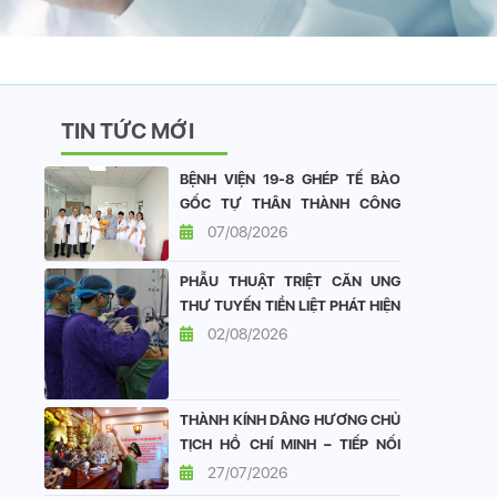
TIN TỨC MỚI
BỆNH VIỆN 19-8 GHÉP TẾ BÀO
GỐC TỰ THÂN THÀNH CÔNG
CHO BỆNH NHÂN ĐA U TỦY
07/08/2026
XƯƠNG
PHẪU THUẬT TRIỆT CĂN UNG
THƯ TUYẾN TIỀN LIỆT PHÁT HIỆN
SỚM TẠI BỆNH VIỆN 19-8: DUY
02/08/2026
TRÌ CHẤT LƯỢNG SỐNG TỐT
SAU ĐẠI PHẪU
THÀNH KÍNH DÂNG HƯƠNG CHỦ
TỊCH HỒ CHÍ MINH – TIẾP NỐI
ĐẠO LÝ “UỐNG NƯỚC NHỚ
27/07/2026
NGUỒN”