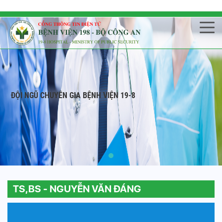
ĐỘI NGŨ CHUYÊN GIA BỆNH VIỆN 19-8
TS,BS - NGUYỄN VĂN ĐÁNG