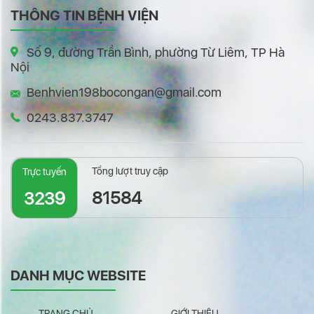
THÔNG TIN BỆNH VIỆN
Số 9, đường Trần Bình, phường Từ Liêm, TP Hà
Nội
Benhvien198bocongan@gmail.com
0243.837.3747
Tổng lượt truy cập
Trực tuyến
81584
3239
DANH MỤC WEBSITE
TRANG CHỦ
GIỚI THIỆU