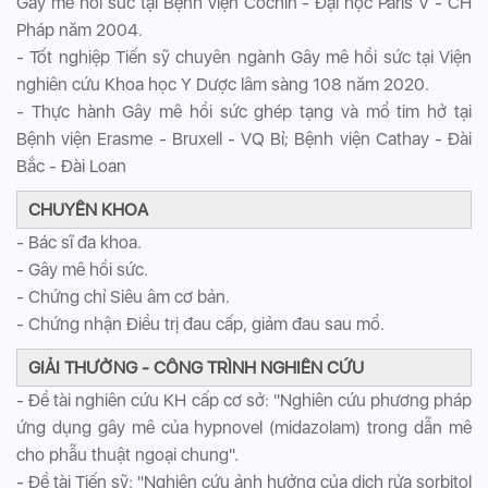
Gây mê hồi sức tại Bệnh viện Cochin - Đại học Paris V - CH
Pháp năm 2004.
- Tốt nghiệp Tiến sỹ chuyên ngành Gây mê hồi sức tại Viện
nghiên cứu Khoa học Y Dược lâm sàng 108 năm 2020.
- Thực hành Gây mê hồi sức ghép tạng và mổ tim hở tại
Bệnh viện Erasme - Bruxell - VQ Bỉ; Bệnh viện Cathay - Đài
Bắc - Đài Loan
CHUYÊN KHOA
- Bác sĩ đa khoa.
- Gây mê hồi sức.
- Chứng chỉ Siêu âm cơ bản.
- Chứng nhận Điều trị đau cấp, giảm đau sau mổ.
GIẢI THƯỞNG - CÔNG TRÌNH NGHIÊN CỨU
- Đề tài nghiên cứu KH cấp cơ sở: "Nghiên cứu phương pháp
ứng dụng gây mê của hypnovel (midazolam) trong dẫn mê
cho phẫu thuật ngoại chung".
- Đề tài Tiến sỹ: "Nghiên cứu ảnh hưởng của dịch rửa sorbitol