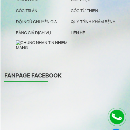
GÓC TRI ÂN
GÓC TỪ THIỆN
ĐỘI NGŨ CHUYÊN GIA
QUY TRÌNH KHÁM BỆNH
BẢNG GIÁ DỊCH VỤ
LIÊN HỆ
FANPAGE FACEBOOK