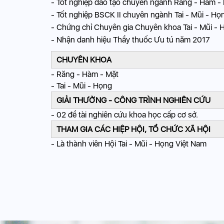
- Tốt nghiệp đào tạo chuyên ngành Răng - Hàm -
- Tốt nghiệp BSCK II chuyên ngành Tai - Mũi - H
- Chứng chỉ Chuyên gia Chuyên khoa Tai - Mũi 
- Nhận danh hiệu Thầy thuốc Ưu tú năm 2017
CHUYÊN KHOA
- Răng - Hàm - Mặt
- Tai - Mũi - Họng
GIẢI THƯỞNG - CÔNG TRÌNH NGHIÊN CỨU
- 02 đề tài nghiên cứu khoa học cấp cơ sở.
THAM GIA CÁC HIỆP HỘI, TỔ CHỨC XÃ HỘI
- Là thành viên Hội Tai - Mũi - Họng Việt Nam