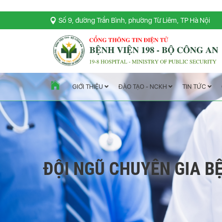
Số 9, đường Trần Bình, phường Từ Liêm, TP Hà Nội
TIN TỨC
ĐÀO TẠO - NCKH
GIỚI THIỆU
ĐỘI NGŨ CHUYÊN GIA BỆ