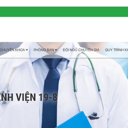
QUY TRÌNH 
ĐỘI NGŨ CHUYÊN GIA
PHÒNG BAN
CHUYÊN KHOA
NH VIỆN 19-8