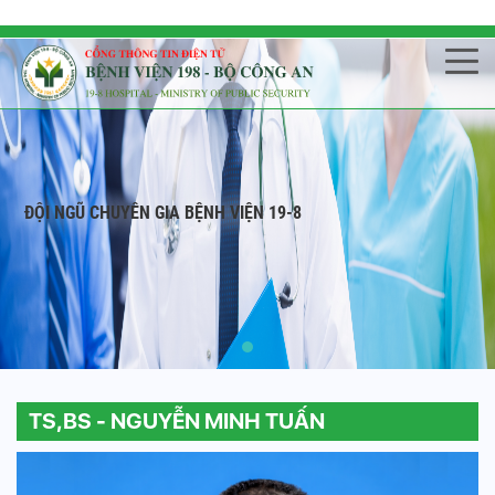
ĐỘI NGŨ CHUYÊN GIA BỆNH VIỆN 19-8
TS,BS - NGUYỄN MINH TUẤN