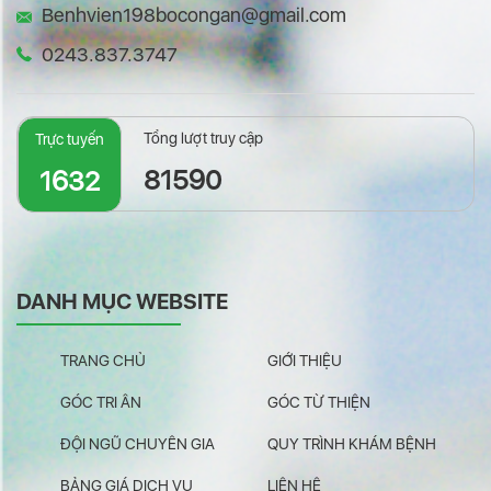
Benhvien198bocongan@gmail.com
0243.837.3747
Tổng lượt truy cập
Trực tuyến
81590
1632
DANH MỤC WEBSITE
TRANG CHỦ
GIỚI THIỆU
GÓC TRI ÂN
GÓC TỪ THIỆN
ĐỘI NGŨ CHUYÊN GIA
QUY TRÌNH KHÁM BỆNH
BẢNG GIÁ DỊCH VỤ
LIÊN HỆ