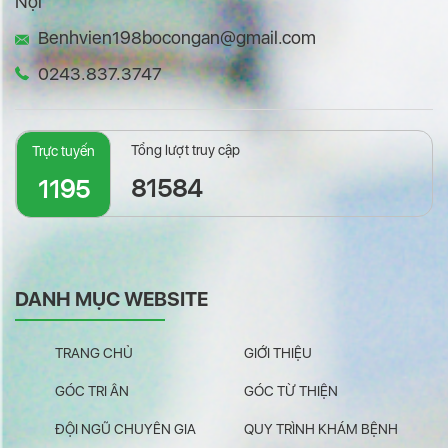
Nội
Benhvien198bocongan@gmail.com
0243.837.3747
Tổng lượt truy cập
Trực tuyến
81584
1195
DANH MỤC WEBSITE
TRANG CHỦ
GIỚI THIỆU
GÓC TRI ÂN
GÓC TỪ THIỆN
ĐỘI NGŨ CHUYÊN GIA
QUY TRÌNH KHÁM BỆNH