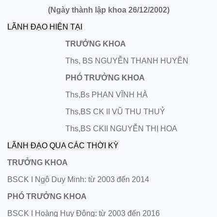
(Ngày thành lập khoa 26/12/2002)
LÃNH ĐẠO HIỆN TẠI
TRƯỞNG KHOA
Ths, BS NGUYỄN THANH HUYỀN
PHÓ TRƯỞNG KHOA
Ths,Bs PHAN VĨNH HÀ
Ths,BS CK II VŨ THU THUỶ
Ths,BS CKII NGUYỄN THỊ HOA
LÃNH ĐẠO QUA CÁC THỜI KỲ
TRƯỞNG KHOA
BSCK I Ngô Duy Minh: từ 2003 đến 2014
PHÓ TRƯỞNG KHOA
BSCK I Hoàng Huy Đông: từ 2003 đến 2016