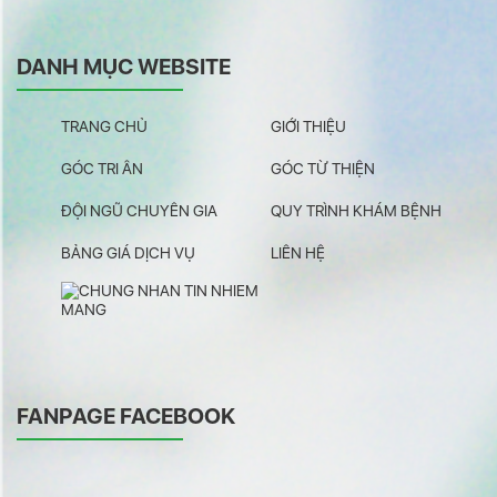
DANH MỤC WEBSITE
TRANG CHỦ
GIỚI THIỆU
GÓC TRI ÂN
GÓC TỪ THIỆN
ĐỘI NGŨ CHUYÊN GIA
QUY TRÌNH KHÁM BỆNH
BẢNG GIÁ DỊCH VỤ
LIÊN HỆ
FANPAGE FACEBOOK