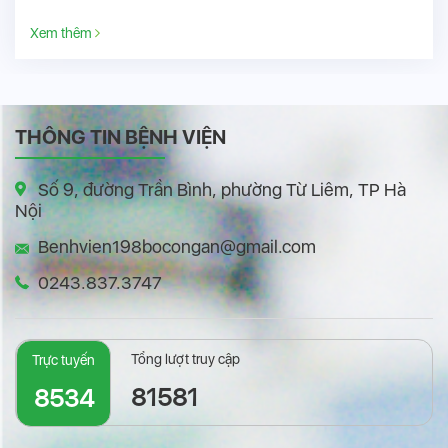
Xem thêm
THÔNG TIN BỆNH VIỆN
Số 9, đường Trần Bình, phường Từ Liêm, TP Hà
Nội
Benhvien198bocongan@gmail.com
0243.837.3747
Tổng lượt truy cập
Trực tuyến
81581
8534